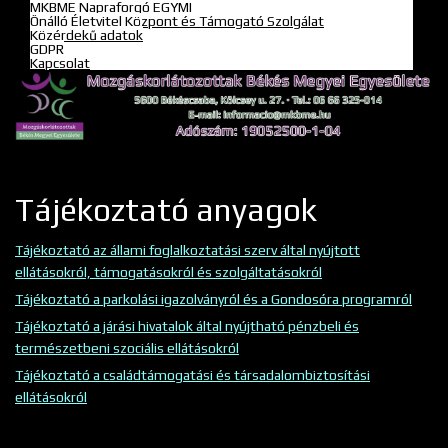
MKBME Napraforgó EGYMI
Önálló Életvitel Központ és Támogató Szolgálat
Közérdekű adatok
GDPR
Kapcsolat
Tájékoztató anyagok
Tájékoztató az állami foglalkoztatási szerv által nyújtott
ellátásokról, támogatásokról és szolgáltatásokról
Tájékoztató a parkolási igazolványról és a Gondosóra programról
Tájékoztató a járási hivatalok által nyújtható pénzbeli és
természetbeni szociális ellátásokról
Tájékoztató a családtámogatási és társadalombiztosítási
ellátásokról