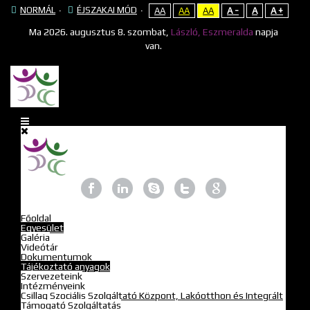
NORMÁL
ÉJSZAKAI MÓD
AA
AA
AA
A -
A
A +
Ma
2026. augusztus 8. szombat,
László, Eszmeralda
napja
van.
Főoldal
Egyesület
Galéria
Videótár
Dokumentumok
Tájékoztató anyagok
Szervezeteink
Intézményeink
Csillag Szociális Szolgáltató Központ, Lakóotthon és Integrált
Támogató Szolgáltatás