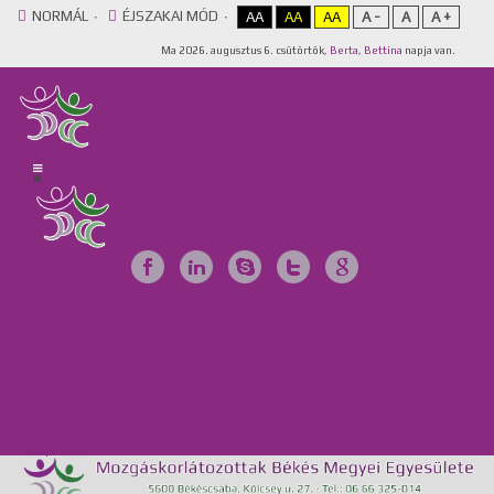
NORMÁL
ÉJSZAKAI MÓD
AA
AA
AA
A -
A
A +
Ma
2026. augusztus 6. csütörtök,
Berta, Bettina
napja van.
Főoldal
Egyesület
Galéria
Videótár
Dokumentumok
Tájékoztató anyagok
Szervezeteink
Intézményeink
Csillag Szociális Szolgáltató Központ, Lakóotthon és Integrált Támogató
Szolgáltatás
MKBME Napraforgó EGYMI
Önálló Életvitel Központ és Támogató Szolgálat
Közérdekű adatok
GDPR
Kapcsolat