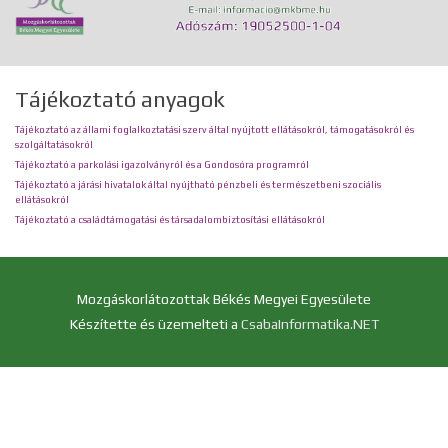
Tájékoztató anyagok
Tájékoztató az állami foglalkoztatási szerv által nyújtott ellátásokról, támogatásokról és
szolgáltatásokról
Tájékoztató a parkolási igazolványról és a Gondosóra programról
Tájékoztató a járási hivatalok által nyújtható pénzbeli és természetbeni szociális
ellátásokról
Tájékoztató a családtámogatási és társadalombiztosítási ellátásokról
Mozgáskorlátozottak Békés Megyei Egyesülete
Készítette és üzemelteti a
CsabaInformatika.NET