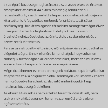
Ez az épülő közösség meghatározta a szervezet elveit és értékeit,
amelyekhez az elmúlt 44 évben mindvégig rendületlenül
ragaszkodtunk, s azok mellett a legnagyobb nehézségek idején is
kitartottunk. A fogyatékos emberek felzárkóztatását célzó
tevékenység -bár látszólagosan társadalmi támogatottságot élvez
- mégsem tartozik a legfontosabb dolgok közé. Ez viszont
érezhető nehézséget okoz az érintettek, a szakemberek és a
szervezetek életében is.
Persze vannak pozitív változások, előrelépések és ez okot adhat az
elégedettségre. Ennek ellenére kimondhatjuk, hogy soha nem
tudhatjuk biztonságban az eredményeinket, mert az elmúlt évek
során sokszor kényszerültünk ezek megvédésére.
Mégis diadalmenet ez, mert önmagunk korlátait, saját árnyékunkat
átlépve tesszük a dolgunkat. Soha, semmilyen körülmények között
nem csüggedve harcolunk az alapvető emberi jogokért egy
hatalmas közösség érdekében.
Az elmúlt 44 év sok és nagy értéket teremtő időszak volt, nem
csak ennek a közösségnek, hanem ezzel együtt a társadalom
egésze számára.