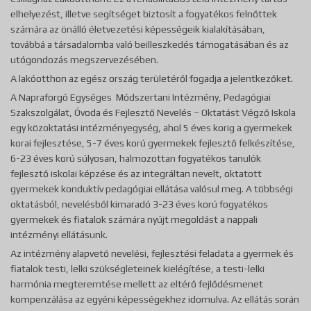
elhelyezést, illetve segítséget biztosít a fogyatékos felnőttek
számára az önálló életvezetési képességeik kialakításában,
továbbá a társadalomba való beilleszkedés támogatásában és az
utógondozás megszervezésében.
A lakóotthon az egész ország területéről fogadja a jelentkezőket.
A Napraforgó Egységes Módszertani Intézmény, Pedagógiai
Szakszolgálat, Óvoda és Fejlesztő Nevelés – Oktatást Végző Iskola
egy közoktatási intézményegység, ahol 5 éves korig a gyermekek
korai fejlesztése, 5-7 éves korú gyermekek fejlesztő felkészítése,
6-23 éves korú súlyosan, halmozottan fogyatékos tanulók
fejlesztő iskolai képzése és az integráltan nevelt, oktatott
gyermekek konduktív pedagógiai ellátása valósul meg. A többségi
oktatásból, nevelésből kimaradó 3-23 éves korú fogyatékos
gyermekek és fiatalok számára nyújt megoldást a nappali
intézményi ellátásunk.
Az intézmény alapvető nevelési, fejlesztési feladata a gyermek és
fiatalok testi, lelki szükségleteinek kielégítése, a testi-lelki
harmónia megteremtése mellett az eltérő fejlődésmenet
kompenzálása az egyéni képességekhez idomulva. Az ellátás során