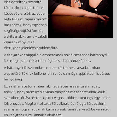
elszigeteltnek számító
társadalmi csoportból. A
közösség erejét, az abban
rejlő tudást, tapasztalatot
használták, hogy egy olyan
segítségnyújtási formát
alakítsanak ki, amely valódi
válaszokat nyújt az
életükben jelenlévő problémákra.
A fogyatékossággal élő embereknek sok évszázados hátránnyal
kell megküzdeniük a többségi társadalomhoz képest.
A hátrányok felszámolása minden értelmes társadalomban
alapvető értéknek kellene lennie, és ez még napjainkban is súlyos
hiányosság.
Ez a néhány bátor ember, aki nagy lépésre szánta el magát,
anélkül, hogy bármilyen elvárás megfogalmazódott volna velük
szemben, óriási tettet hajtott végre. Többet, mint egy egyesület
létrehozása. Megtanították a társaiknak, és főleg a társadalom
számára, hogy maguknak kell a sorsuk fonalát a kezükbe venniük,
és irányítaniuk kell annak alakulását.