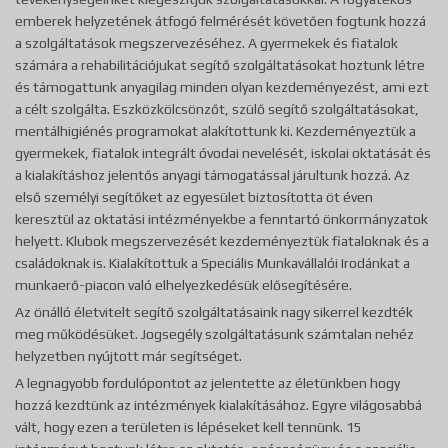
emberek helyzetének átfogó felmérését követően fogtunk hozzá
a szolgáltatások megszervezéséhez. A gyermekek és fiatalok
számára a rehabilitációjukat segítő szolgáltatásokat hoztunk létre
és támogattunk anyagilag minden olyan kezdeményezést, ami ezt
a célt szolgálta. Eszközkölcsönzőt, szülő segítő szolgáltatásokat,
mentálhigiénés programokat alakítottunk ki. Kezdeményeztük a
gyermekek, fiatalok integrált óvodai nevelését, iskolai oktatását és
a kialakításhoz jelentős anyagi támogatással járultunk hozzá. Az
első személyi segítőket az egyesület biztosította öt éven
keresztül az oktatási intézményekbe a fenntartó önkormányzatok
helyett. Klubok megszervezését kezdeményeztük fiataloknak és a
családoknak is. Kialakítottuk a Speciális Munkavállalói Irodánkat a
munkaerő-piacon való elhelyezkedésük elősegítésére.
Az önálló életvitelt segítő szolgáltatásaink nagy sikerrel kezdték
meg működésüket. Jogsegély szolgáltatásunk számtalan nehéz
helyzetben nyújtott már segítséget.
A legnagyobb fordulópontot az jelentette az életünkben hogy
hozzá kezdtünk az intézmények kialakításához. Egyre világosabbá
vált, hogy ezen a területen is lépéseket kell tennünk. 15