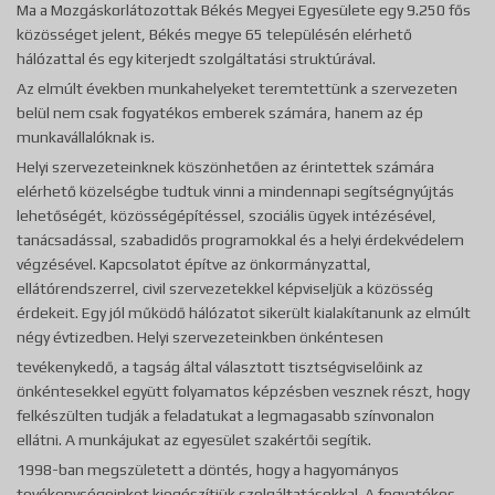
Ma a Mozgáskorlátozottak Békés Megyei Egyesülete egy 9.250 fős
közösséget jelent, Békés megye 65 településén elérhető
hálózattal és egy kiterjedt szolgáltatási struktúrával.
Az elmúlt években munkahelyeket teremtettünk a szervezeten
belül nem csak fogyatékos emberek számára, hanem az ép
munkavállalóknak is.
Helyi szervezeteinknek köszönhetően az érintettek számára
elérhető közelségbe tudtuk vinni a mindennapi segítségnyújtás
lehetőségét, közösségépítéssel, szociális ügyek intézésével,
tanácsadással, szabadidős programokkal és a helyi érdekvédelem
végzésével. Kapcsolatot építve az önkormányzattal,
ellátórendszerrel, civil szervezetekkel képviseljük a közösség
érdekeit. Egy jól működő hálózatot sikerült kialakítanunk az elmúlt
négy évtizedben. Helyi szervezeteinkben önkéntesen
tevékenykedő, a tagság által választott tisztségviselőink az
önkéntesekkel együtt folyamatos képzésben vesznek részt, hogy
felkészülten tudják a feladatukat a legmagasabb színvonalon
ellátni. A munkájukat az egyesület szakértői segítik.
1998-ban megszületett a döntés, hogy a hagyományos
tevékenységeinket kiegészítjük szolgáltatásokkal. A fogyatékos