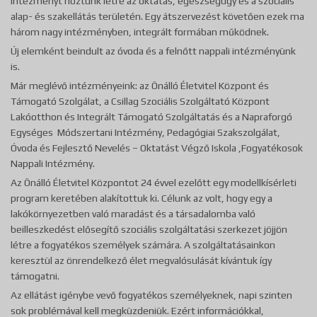
intézményt hoztunk létre az oktatás, egészségügy és a szociális
alap- és szakellátás területén. Egy átszervezést követően ezek ma
három nagy intézményben, integrált formában működnek.
Új elemként beindult az óvoda és a felnőtt nappali intézményünk
is.
Már meglévő intézményeink: az Önálló Életvitel Központ és
Támogató Szolgálat, a Csillag Szociális Szolgáltató Központ
Lakóotthon és Integrált Támogató Szolgáltatás és a Napraforgó
Egységes Módszertani Intézmény, Pedagógiai Szakszolgálat,
Óvoda és Fejlesztő Nevelés – Oktatást Végző Iskola ,Fogyatékosok
Nappali Intézmény.
Az Önálló Életvitel Központot 24 évvel ezelőtt egy modellkísérleti
program keretében alakítottuk ki. Célunk az volt, hogy egy a
lakókörnyezetben való maradást és a társadalomba való
beilleszkedést elősegítő szociális szolgáltatási szerkezet jöjjön
létre a fogyatékos személyek számára. A szolgáltatásainkon
keresztül az önrendelkező élet megvalósulását kívántuk így
támogatni.
Az ellátást igénybe vevő fogyatékos személyeknek, napi szinten
sok problémával kell megküzdeniük. Ezért információkkal,