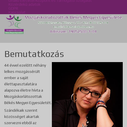
Önálló Életvitel Központ és Támogató Szolgálat
Közérdekű adatok
GDPR
Kapcsolat
Bemutatkozás
44 évvel ezelőtt néhány
lelkes mozgássérült
ember a saját
élettapasztalatára
alapozva életre hívta a
Mozgáskorlátozottak
Békés Megyei Egyesületét.
Szándékaik szerint
közösséget akartak
szervezni ebből az