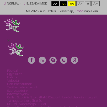
NORMÁL
ÉJSZAKAI MÓD
AA
AA
AA
A -
A
A +
Ma
2026. augusztus 9. vasárnap,
Emőd
napja van.
Főoldal
Egyesület
Galéria
Videótár
Dokumentumok
Tájékoztató anyagok
Szervezeteink
Intézményeink
Csillag Szociális Szolgáltató Központ, Lakóotthon és Integrált
Támogató Szolgáltatás
MKBME Napraforgó EGYMI