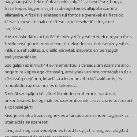
nagy hangsúlyt fektetünk az önkiszolgálásra nevelésre, hogy a
fiatal képes legyen a saját szükségleteinek állapota szerinti
ellátására. A fizikális ellátáson túl fontos a gyerekek és fiatalok
társas kapcsolatainak erősítése, a beilleszkedési folyamat
segítése.
A Mozgáskorlátozottak Békés Megyei Egyesületének negyven éves
tevékenységének eredményei: érdekvédelem, érdekérvényesítés,
inklúzió, rehabilitáció, önálló életvitel, alapvető emberi jogok,
esélyegyenlőség!
Szolgáljon az elmúlt 44 év mementóul a társadalom számára arról,
hogy mire képes egy közösség, amelynek van hite önmagában és a
közösség erejében, kitartása a legnehezebb időszakban is, és
rendületlen az elveihez és értékeihez.
S végül szolgáljon köszönetül minden embernek, barátnak,
önkéntesnek, kollégának, és szakembernek, aki valaha is tett ezért
a közösségért!
Kísérje ennek a közösségnek és a társadalom minden tagjának az
útját áldás és szeretet!
„Gyújtsd meg szenvedélyed és hited fáklyáját, s lángjával világítsd