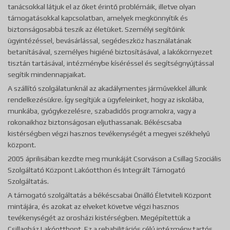
tanácsokkal látjuk el az őket érintő problémáik, illetve olyan
támogatásokkal kapcsolatban, amelyek megkönnyítik és
biztonságosabbá teszik az életüket. Személyi segítőink
ügyintézéssel, bevásárlással, segédeszköz használatának
betanításával, személyes higiéné biztosításával, a lakókörnyezet
tisztán tartásával, intézménybe kíséréssel és segítségnyújtással
segítik mindennapjaikat.
A szállító szolgálatunknál az akadálymentes járművekkel állunk
rendelkezésükre. Így segítjük a ügyfeleinket, hogy az iskolába,
munkába, gyógykezelésre, szabadidős programokra, vagy a
rokonaikhoz biztonságosan eljuthassanak. Békéscsaba
kistérségben végzi hasznos tevékenységét a megyei székhelyű
központ.
2005 áprilisában kezdte meg munkáját Csorváson a Csillag Szociális
Szolgáltató Központ Lakóotthon és Integrált Támogató
Szolgáltatás.
A támogató szolgáltatás a békéscsabai Önálló Életviteli Központ
mintájára, és azokat az elveket követve végzi hasznos
tevékenységét az orosházi kistérségben. Megépítettük a
Csillagház Lakóotthont. Ez a rehabilitációs célú intézmény tartós