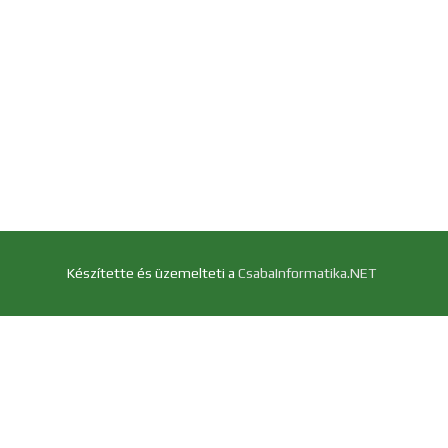
Készítette és üzemelteti a
CsabaInformatika.NET