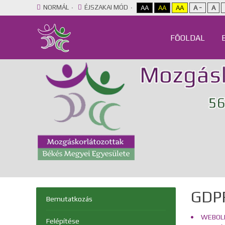
NORMÁL
ÉJSZAKAI MÓD
AA
AA
AA
A -
A
FŐOLDAL
GDP
Bemutatkozás
WEBOLD
Felépítése