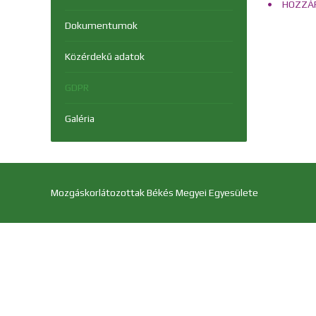
HOZZÁF
Dokumentumok
Közérdekű adatok
GDPR
Galéria
Mozgáskorlátozottak Békés Megyei Egyesülete