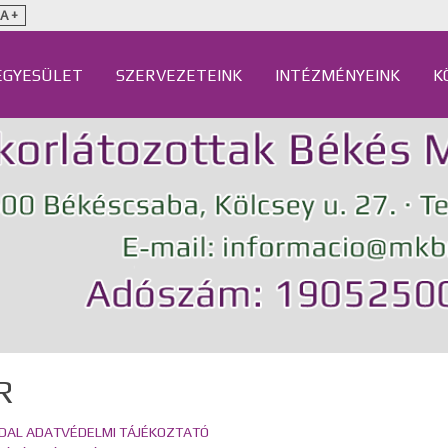
A +
EGYESÜLET
SZERVEZETEINK
INTÉZMÉNYEINK
K
R
AL ADATVÉDELMI TÁJÉKOZTATÓ