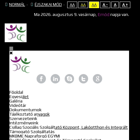
NORMÁL
ÉJSZAKAI MÓD
AA
AA
AA
A -
A
A +
Ma
2026. augusztus 9. vasárnap,
Emőd
napja van.
Főoldal
Egyesület
Galéria
Videótár
Dokumentumok
Tájékoztató anyagok
Szervezeteink
Intézményeink
Csillag Szociális Szolgáltató Központ, Lakóotthon és Integrált
Támogató Szolgáltatás
MKBME Napraforgó EGYMI