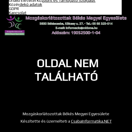
Önálló Életvitel Központ és Támogató Szolgálat
Közérdekű adatok
GDPR
Kapcsolat
OLDAL NEM
TALÁLHATÓ
Mozgáskorlátozottak Békés Megyei Egyesülete
Készítette és üzemelteti a
CsabaInformatika.NET