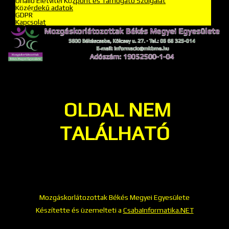
Önálló Életvitel Központ és Támogató Szolgálat
Közérdekű adatok
GDPR
Kapcsolat
OLDAL NEM
TALÁLHATÓ
Mozgáskorlátozottak Békés Megyei Egyesülete
Készítette és üzemelteti a
CsabaInformatika.NET