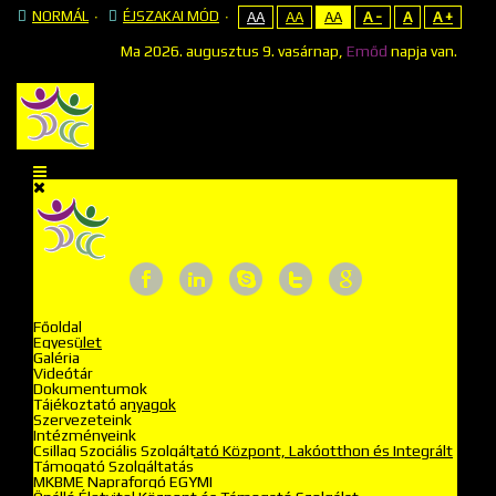
NORMÁL
ÉJSZAKAI MÓD
AA
AA
AA
A -
A
A +
Ma
2026. augusztus 9. vasárnap,
Emőd
napja van.
Főoldal
Egyesület
Galéria
Videótár
Dokumentumok
Tájékoztató anyagok
Szervezeteink
Intézményeink
Csillag Szociális Szolgáltató Központ, Lakóotthon és Integrált
Támogató Szolgáltatás
MKBME Napraforgó EGYMI