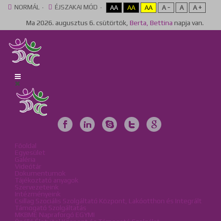
NORMÁL
ÉJSZAKAI MÓD
AA
AA
AA
A -
A
A +
Ma
2026. augusztus 6. csütörtök,
Berta, Bettina
napja van.
Főoldal
Egyesület
Galéria
Videótár
Dokumentumok
Tájékoztató anyagok
Szervezeteink
Intézményeink
Csillag Szociális Szolgáltató Központ, Lakóotthon és Integrált
Támogató Szolgáltatás
MKBME Napraforgó EGYMI