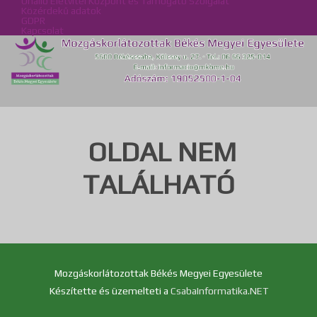
Önálló Életvitel Központ és Támogató Szolgálat
Közérdekű adatok
GDPR
Kapcsolat
OLDAL NEM
TALÁLHATÓ
Mozgáskorlátozottak Békés Megyei Egyesülete
Készítette és üzemelteti a
CsabaInformatika.NET