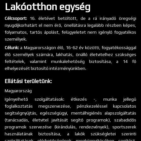
Lakóotthon egység
Célcsoport:
16. életévet betöltött, de a rá irányadó öregségi
nyugdíjkorhatárt el nem érő, önellátásra legalább részben képes,
folyamatos, tartós ápolást, felügyeletet nem igénylő fogyatékos
személyek.
Célunk:
a Magyarországon élő, 16-62 év közötti, fogyatékossággal
élő személyek számára, lakhatás, önálló életvitelhez szükséges
feltételek, valamint munkalehetőség biztosítása, a 14 fő
elhelyezését biztosító intézményünkben.
Ellátási területünk:
Magyarország
Igényelhető szolgáltatások: étkezés -, munka jellegű
foglalkoztatás megszervezése, pénzkezeléssel kapcsolatos
segítségnyújtás, egészségügyi, mentálhigiénés alapszolgáltatás
(tanácsadás, életvitel javítását segítő programok), szabadidős
programok szervezése (kirándulás, rendezvények), sportszerek
használatának biztosítása, a lakók szükségletei szerinti
szolgáltatások elérhetőségének megkönnyítésében segítést,