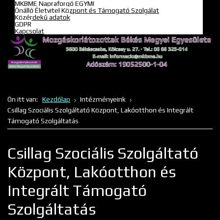
MKBME Napraforgó EGYMI
Önálló Életvitel Központ és Támogató Szolgálat
Közérdekű adatok
GDPR
Kapcsolat
Ön itt van:
Kezdőlap
Intézményeink
Csillag Szociális Szolgáltató Központ, Lakóotthon és Integrált
Támogató Szolgáltatás
Csillag Szociális Szolgáltató
Központ, Lakóotthon és
Integrált Támogató
Szolgáltatás