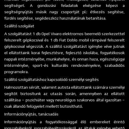
segítséget. A gondozási feladatok elvégzése képezi a
segítségnyújtás másik nagy csoportját pl.: étkezés segítése,
fürdés segítése, segédeszköz használatának betanítása.
Szállító szolgálat
A szolgáltatást 1 db Opel Vivaro elektromos beemelő szerkezettel
felszerelt gépkocsival és 1 db Fiat Doblo mobil rámpával felszerelt
gépkocsival végezzük. A szállító szolgáltatást igénybe véve jutnak
el ellátottaink korai fejlesztésre, fejlesztő iskolába, fogyatékosok
nappali intézményébe, munkahelyre, és onnan haza, egészségügyi
intézménybe, sport-és kulturális rendezvényekre, szabadidős
programokra.
Szállító szolgáltatáshoz kapcsolódó személyi segítés
Halmozottan sérült, valamint autista ellátottaink számára személyi
segítőt biztosítunk az utazás során, amennyiben az ellátott
szállítása – pszichiáter vagy neurológus szakorvos által igazoltan –
csak állandó felügyelet mellett biztosítható.
Információnyújtás, tanácsadás
Információnyújtás a fogyatékossággal élő embereket érintő
jogszabályokról, jogszabályváltozásokról, az általuk igénybe vehető