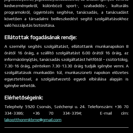
kedvezményekről, különböző sport-, szabadidős-, kulturális
programokról, ügyintézés segítése, tanácsadás, a tanácsadást
követően a társadalmi beilleszkedést segítő szolgáltatásokhoz
való hozzájutás biztosítása.
Ellátottak fogadásának rendje:
A személyi segítés szolgáltatást, ellátottaink munkanapokon 8
órától 16 óráig, a szállító szolgáltatást 6.00 órától 16 óráig, az
információnyújtás, tanácsadás szolgáltatást hétfőtől – csütörtökig,
7.30-16 óráig, pénteken 7.30-13.30 óráig tudják igénybe venni. A
szolgáltatások munkaidőn túl, munkaszüneti napokon előzetes
egyeztetéssel, a szolgálatvezető egyedi elbírálása alapján is
igénybe vehetők.
Elérhetőségeink:
Telephely: 5920 Csorvás, Széchenyi u. 24. Telefonszám: +36 70
334-3386; +36 70 334-3394; E-mail cím:
lakootthonmkbme@gmail.com