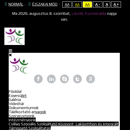
NORMÁL
ÉJSZAKAI MÓD
AA
AA
AA
A -
A
A +
Ma
2026. augusztus 8. szombat,
László, Eszmeralda
napja
van.
Főoldal
Egyesület
Galéria
Videótár
Dokumentumok
Tájékoztató anyagok
Szervezeteink
Intézményeink
Csillag Szociális Szolgáltató Központ, Lakóotthon és Integrált
Támogató Szolgáltatás