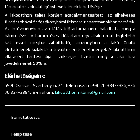
támogató szolgálat igénybevételének lehetősége.
A lakóotthon teljes körűen akadálymentesített, az elhelyezés
fürdőszobával és főzőkonyhával felszerelt apartmanokban történik.
Az intézményben az ellátás időtartama nem haladhatja meg a
három évet. A három éves időtartam egy alkalommal, legfeljebb
két évvel meghosszabbítható, amennyiben a lakó önálló
életvitelének kialakítása további segítséget igényel. A lakóotthoni
ellátásért térítési díjat szükséges fizetni, mely a lakó havi
jövedelmének 50%-a.
Elérhetőségeink:
5920 Csorvás, Széchenyi u. 24. Telefonszám: +36 70 334-3386; +36
70 334-3394; E-mail cím:
lakootthonmkbme@gmail.com
Bemutatkozás
Felépítése