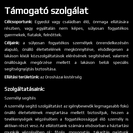
Támogató szolgálat
Célcsoportunk:
Egyedül vagy családban élő, önmaga ellátására
részben, vagy egyáltalán nem képes, súlyosan fogyatékos
gyermekek, fiatalok, felnőttek.
Céljaink:
a súlyosan fogyatékos személyek önrendelkezésén
alapuló, önálló életvitelének megkönnyítése, elsődlegesen a
lakáson kívüli közszolgáltatások elérésének segítésével, valamint
önállóságuk megőrzése mellett a lakáson belüli speciális
segítségnyújtás biztosítása.
Ellátási területünk:
az Orosházai kistérség
Szolgáltatásaink:
Személyi segítés
A személyi segítő szolgáltatást az igénybevevők legmagasabb fokú
önálló életvitelének megtartása mellett biztosítjuk, hiszen a
tevékenységek végzésében a fogyatékossággal élő személy is
aktívan részt vesz. Az ellátottaink számára elsősorban a háztartási
munkák végzésében pl.: főzés, mosogatás, takarítás nyújtunk