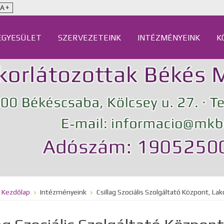
A +
EGYESÜLET
SZERVEZETEINK
INTÉZMÉNYEINK
K
Kezdőlap
Intézményeink
Csillag Szociális Szolgáltató Központ, L