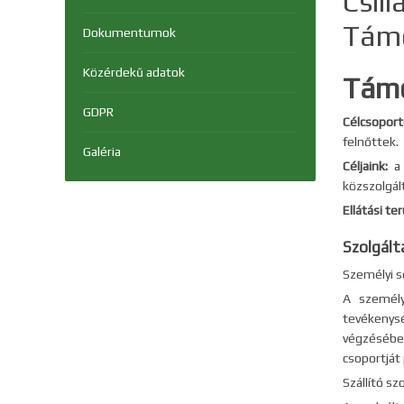
Csil
Támo
Dokumentumok
Közérdekű adatok
Támo
GDPR
Célcsoport
felnőttek.
Galéria
Céljaink:
a 
közszolgál
Ellátási te
Szolgált
Személyi s
A személy
tevékenysé
végzésében
csoportját
Szállító sz