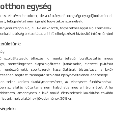
otthon egység
:
16. életévet betöltött, de a rá irányadó öregségi nyugdíjkorhatárt e
lást, felügyeletet nem igénylő fogyatékos személyek.
agyarországon élő, 16-62 év közötti, fogyatékossággal élő személyek s
unkalehetőség biztosítása, a 14 fő elhelyezését biztosító intézményün
területünk:
zág
tő szolgáltatások: étkezés -, munka jellegű foglalkoztatás megs
gyi, mentálhigiénés alapszolgáltatás (tanácsadás, életvitel javít
ás, rendezvények), sportszerek használatának biztosítása, a lakó
ésében segítést, támogató szolgálat igénybevételének lehetősége.
hon teljes körűen akadálymentesített, az elhelyezés fürdőszobával
ben az ellátás időtartama nem haladhatja meg a három évet. A hár
bítható, amennyiben a lakó önálló életvitelének kialakítása további s
fizetni, mely a lakó havi jövedelmének 50%-a.
ségeink: