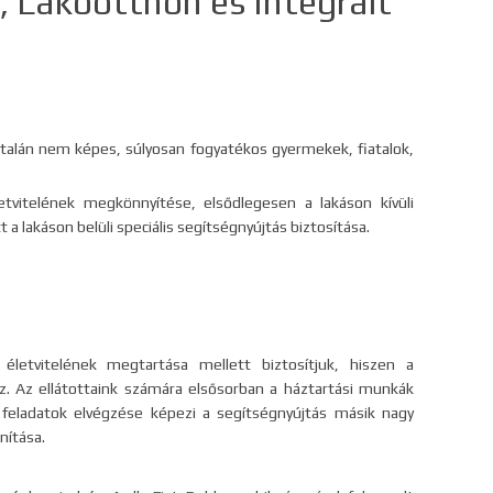
t, Lakóotthon és Integrált
ltalán nem képes, súlyosan fogyatékos gyermekek, fiatalok,
tvitelének megkönnyítése, elsődlegesen a lakáson kívüli
 lakáson belüli speciális segítségnyújtás biztosítása.
életvitelének megtartása mellett biztosítjuk, hiszen a
z. Az ellátottaink számára elsősorban a háztartási munkák
 feladatok elvégzése képezi a segítségnyújtás másik nagy
nítása.