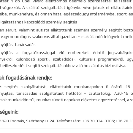
atást 1 db Opel Vivaro elektromos beemelő szerkezettel felszerelt 
l végezzük. A szállító szolgáltatást igénybe véve jutnak el ellátottaink
be, munkahelyre, és onnan haza, egészségügyi intézménybe, sport-és 
zolgáltatáshoz kapcsolódó személyi segítés
n sérült, valamint autista ellátottaink számára személyi segítőt bizto
 vagy neurológus szakorvos által igazoltan – csak állandó felügyelet melle
nyújtás, tanácsadás
ónyújtás a fogyatékossággal élő embereket érintő jogszabályokró
yekről, különböző sport-, szabadidős-, kulturális programokról, üg
 beilleszkedést segítő szolgáltatásokhoz való hozzájutás biztosítása.
ak fogadásának rendje:
i segítés szolgáltatást, ellátottaink munkanapokon 8 órától 16 ór
nyújtás, tanácsadás szolgáltatást hétfőtől – csütörtökig, 7.30-16 
ások munkaidőn túl, munkaszüneti napokon előzetes egyeztetéssel, a szol
ségeink:
 5920 Csorvás, Széchenyi u. 24. Telefonszám: +36 70 334-3386; +36 70 3