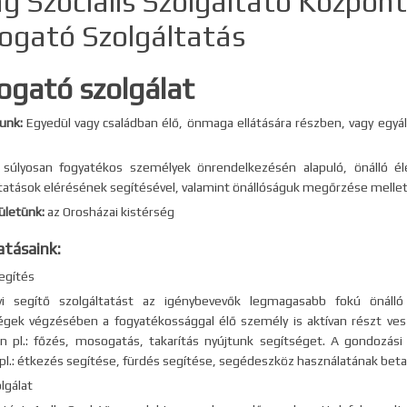
lag Szociális Szolgáltató Közpon
gató Szolgáltatás
gató szolgálat
unk:
Egyedül vagy családban élő, önmaga ellátására részben, vagy egyá
súlyosan fogyatékos személyek önrendelkezésén alapuló, önálló éle
tatások elérésének segítésével, valamint önállóságuk megőrzése mellett a
rületünk:
az Orosházai kistérség
atásaink:
egítés
i segítő szolgáltatást az igénybevevők legmagasabb fokú önálló 
gek végzésében a fogyatékossággal élő személy is aktívan részt ves
 pl.: főzés, mosogatás, takarítás nyújtunk segítséget. A gondozási
 pl.: étkezés segítése, fürdés segítése, segédeszköz használatának beta
olgálat