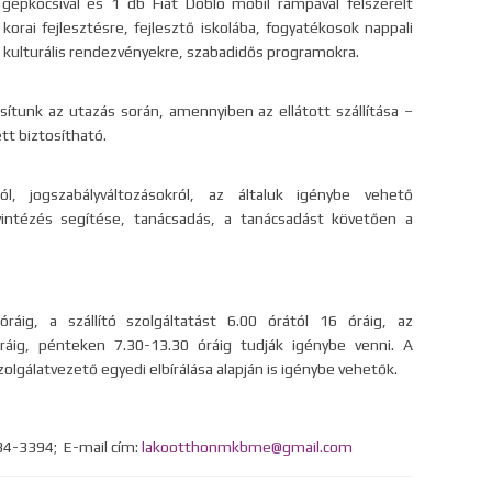
gépkocsival és 1 db Fiat Doblo mobil rámpával felszerelt
 korai fejlesztésre, fejlesztő iskolába, fogyatékosok nappali
kulturális rendezvényekre, szabadidős programokra.
sítunk az utazás során, amennyiben az ellátott szállítása –
tt biztosítható.
l, jogszabályváltozásokról, az általuk igénybe vehető
yintézés segítése, tanácsadás, a tanácsadást követően a
áig, a szállító szolgáltatást 6.00 órától 16 óráig, az
óráig, pénteken 7.30-13.30 óráig tudják igénybe venni. A
gálatvezető egyedi elbírálása alapján is igénybe vehetők.
34-3394; E-mail cím:
lakootthonmkbme@gmail.com