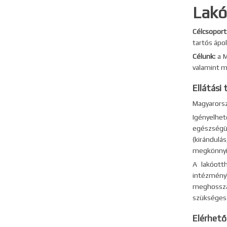
Lakó
Célcsoport
tartós ápo
Célunk:
a M
valamint m
Ellátási 
Magyarors
Igényelhe
egészségü
(kirándul
megkönnyít
A lakóott
intézmény
meghosszab
szükséges 
Elérhető