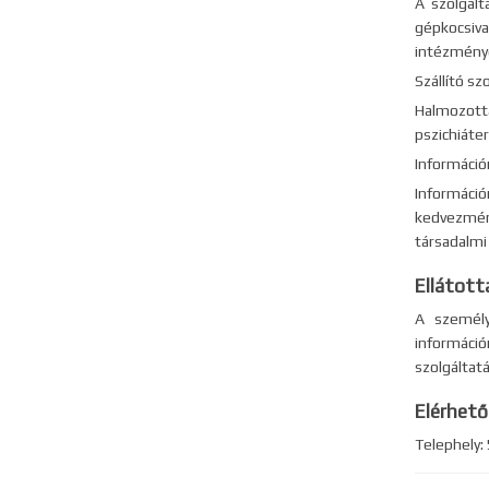
A szolgált
gépkocsiva
intézményé
Szállító s
Halmozotta
pszichiáter
Információ
Informáci
kedvezmén
társadalmi
Ellátott
A személy
információ
szolgáltat
Elérhető
Telephely: