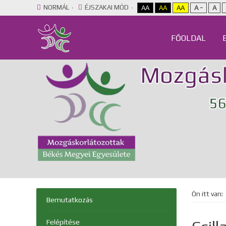
NORMÁL
ÉJSZAKAI MÓD
AA
AA
AA
A -
A
FŐOLDAL
Ön itt van:
Bemutatkozás
Felépítése