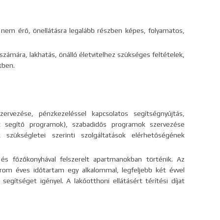
l nem érő, önellátásra legalább részben képes, folyamatos,
zámára, lakhatás, önálló életvitelhez szükséges feltételek,
kben.
zervezése, pénzkezeléssel kapcsolatos segítségnyújtás,
ását segítő programok), szabadidős programok szervezése
k szükségletei szerinti szolgáltatások elérhetőségének
 és főzőkonyhával felszerelt apartmanokban történik. Az
om éves időtartam egy alkalommal, legfeljebb két évvel
egítséget igényel. A lakóotthoni ellátásért térítési díjat